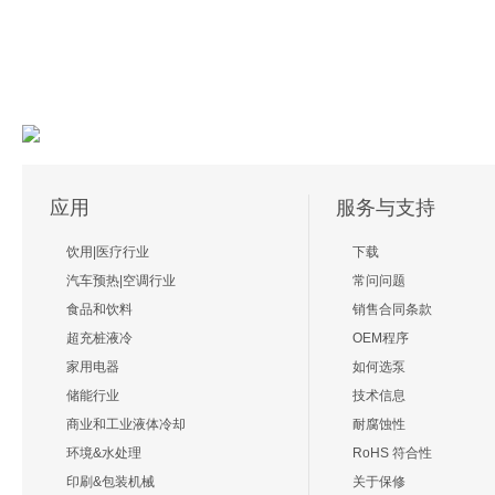
应用
服务与支持
饮用|医疗行业
下载
汽车预热|空调行业
常问问题
食品和饮料
销售合同条款
超充桩液冷
OEM程序
家用电器
如何选泵
储能行业
技术信息
商业和工业液体冷却
耐腐蚀性
环境&水处理
RoHS 符合性
印刷&包装机械
关于保修