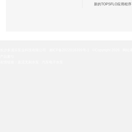
新的TOPSFLO应用程序
长沙多浦乐泵业科技有限公司
湘ICP备2022016399号-1
©Copyright 2026
网站
产品索引
友情链接：
直流无刷水泵
汽车电子水泵