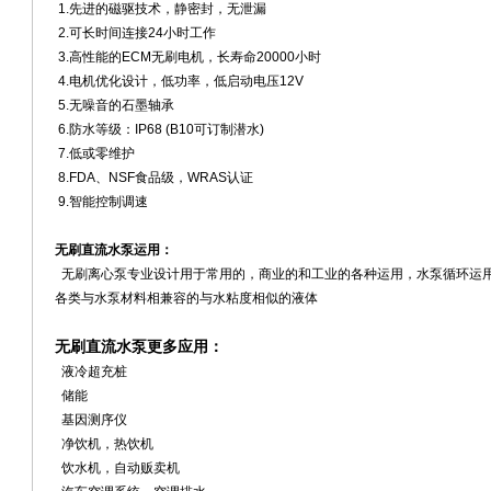
1.先进的磁驱技术，静密封，无泄漏
2.可长时间连接24小时工作
3.高性能的ECM无刷电机，长寿命20000小时
4.电机优化设计，低功率，低启动电压12V
5.无噪音的石墨轴承
6.防水等级：IP68 (B10可订制潜水)
7.低或零维护
8.FDA、NSF食品级，WRAS认证
9.智能控制调速
无刷直流水泵运用：
无刷离心泵专业设计用于常用的，商业的和工业的各种运用，水泵循环运
各类与水泵材料相兼容的与水粘度相似的液体
无刷直流水泵更多应用：
液冷超充桩
储能
基因测序仪
净饮机，热饮机
饮水机，自动贩卖机