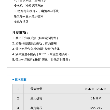
汽车空调系统，空调排水
冷水机，冷却循环系统
3D激光打印机冷却，电池冷却系统
热泵热水器水箱水循环
净化加湿器
注意事项：
1. 禁止正负极反接（特殊定制除外）
2. 如有掉落或剧烈振动，请勿使用
3. 禁止使用含杂质或磁性微粒的液体
4. 液体温度不能高于80°C （高温型号除外）
5. 禁止使用酸性或碱性液体（特殊定制除外）
■ 技术指标
1
最大流量
9L/MIN 12L/MIN
2
最大扬程
5 M 8 M
3
额定电压
12V / 24V