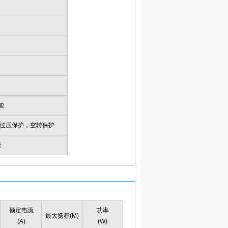
能
，过压保护，空转保护
能
额定电流
功率
最大扬程(M)
(A)
(W)