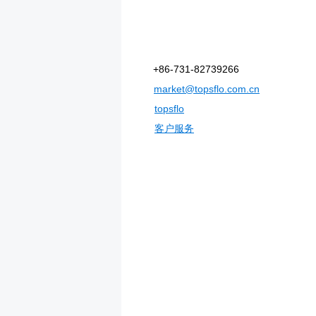
+86-731-82739266
market@topsflo.com.cn
topsflo
客户服务