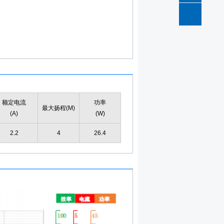
QQ
咨询
额定电流
功率
最大扬程(M)
(A)
(W)
2.2
4
26.4