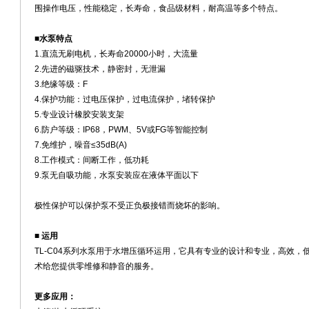
围操作电压，性能稳定，长寿命，食品级材料，耐高温等多个特点。
■水泵特点
1.直流无刷电机，长寿命20000小时，大流量
2.先进的磁驱技术，静密封，无泄漏
3.绝缘等级：F
4.保护功能：过电压保护，过电流保护，堵转保护
5.专业设计橡胶安装支架
6.防户等级：IP68，PWM、5V或FG等智能控制
7.免维护，噪音≤35dB(A)
8.工作模式：间断⼯作，低功耗
9.泵无自吸功能，水泵安装应在液体平面以下
极性保护可以保护泵不受正负极接错而烧坏的影响。
■ 运用
TL-C04系列水泵用于水增压循环运用，它具有专业的设计和专业，高效
术给您提供零维修和静音的服务。
更多应用：