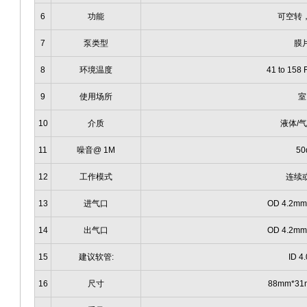
6
功能
可空转
7
泵类型
膜
8
环境温度
41 to 158 
9
使用场所
室
10
介质
液体/
11
噪音@ 1M
50
12
工作模式
连续
13
进气口
OD 4.2mm
14
出气口
OD 4.2mm
15
建议软管:
ID 4
16
尺寸
88mm*31