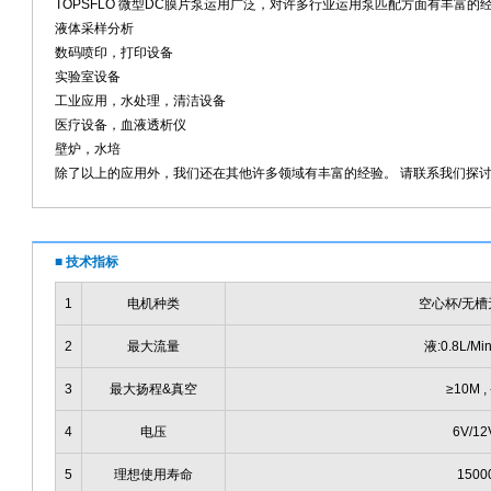
TOPSFLO 微型DC膜片泵运用广泛，对许多行业运用泵匹配方面有丰富
液体采样分析
数码喷印，打印设备
实验室设备
工业应用，水处理，清洁设备
医疗设备，血液透析仪
壁炉，水培
除了以上的应用外，我们还在其他许多领域有丰富的经验。 请联系我们探
■ 技术指标
1
电机种类
空心杯/无槽
2
最大流量
液:0.8L/Min
3
最大扬程&真空
≥10M ,
4
电压
6V/12
5
理想使用寿命
150