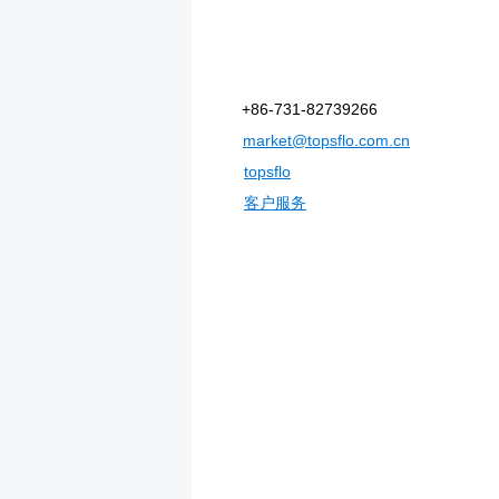
+86-731-82739266
market@topsflo.com.cn
topsflo
客户服务