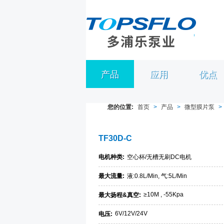
产品
应用
优点
您的位置:
首页
>
产品
>
微型膜片泵
>
TF30D-C
电机种类:
空心杯/无槽无刷DC电机
最大流量:
液:0.8L/Min, 气:5L/Min
≥10M , -55Kpa
最大扬程&真空:
6V/12V/24V
电压: