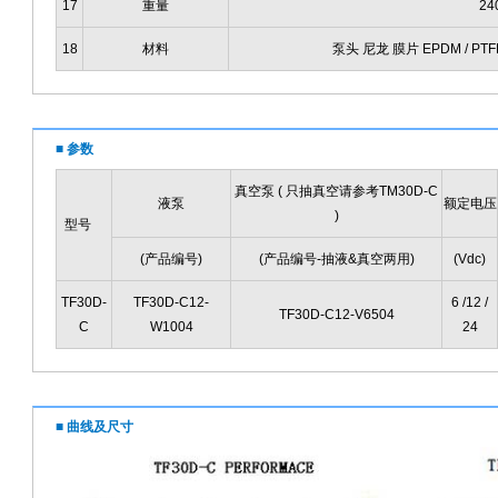
17
重量
24
18
材料
泵头 尼龙 膜片 EPDM / PTFE
■ 参数
真空泵 ( 只抽真空请参考TM30D-C
液泵
额定电压
)
型号
(产品编号)
(产品编号-抽液&真空两用)
(Vdc)
TF30D-
TF30D-C12-
6 /12 /
TF30D-C12-V6504
C
W1004
24
■ 曲线及尺寸