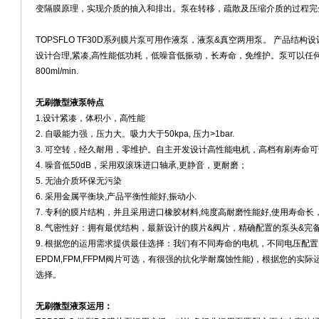
变隔膜原理，实现介质的抽入和排出。泵在转移，疏散及压缩介质的过程完
TOPSFLO TF30D系列膜片泵可用作液泵，液泵&真空两用泵。 产品结构设计&
设计合理,紧凑,高性能低功耗，低噪音低振动，长寿命，免维护。泵可以任何方向
800ml/min.
无刷微型液泵特点
1.设计紧凑，体积小，高性能
2. 自吸能力强，压力大。吸力大于50kpa, 压力>1bar.
3. 可空转，经久耐用，零维护。自主开发设计高性能电机，高档有刷寿命可达3
4. 噪音低50dB，采用双滚珠进口轴承,更静音，更耐磨；
5. 无油介质环保无污染
6. 采用金属平衡块,产品平衡性能好,振动小.
7. 专利的膜片结构，并且采用进口橡胶材料,纯度高耐磨性能好,使用寿命长
8. 气密性好：拥有最优结构，最新设计的膜片&阀片，精确配置的泵头&
9. 根据您的运用需求提供最佳选择：我们有不同寿命的电机，不同电压配置，不同
EPDM,FPM,FFPM阀片可选，有很强的抗化学耐腐蚀性能)，根据您的
选择。
无刷微型液泵运用：