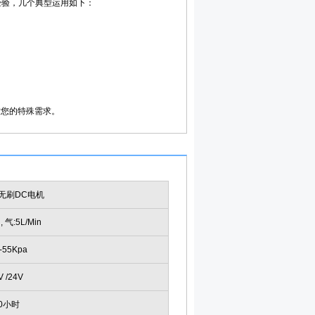
的经验，几个典型运用如下：
讨您的特殊需求。
无刷DC电机
, 气:5L/Min
 -55Kpa
V /24V
00小时