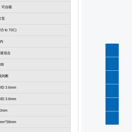
，可自吸
片泵
F(5 to 70C)
内
气液混合
dB
或间断
199
/ID 3.6mm
7668
market@tops
/ID 3.6mm
6814
.0mm
mm*58mm
QQ