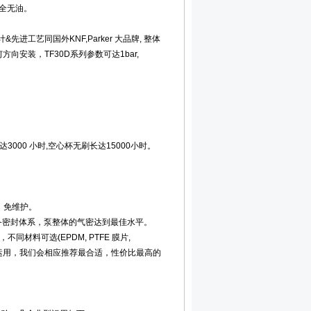
全无油。
先进工艺同国外KNF,Parker 大品牌, 整体
安装，TF30D系列参数可达1bar,
000 小时,空心杯无刷长达15000小时。
，免维护。
完备密封体系，泵整体的气密达到最佳水平。
材料可选(EPDM, PTFE 膜片,
实际运用，我们会相应推荐最合适，性价比最高的