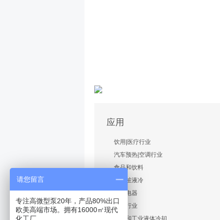
应用
饮用|医疗行业
汽车预热|空调行业
食品和饮料
请您留言
超充桩液冷
家用电器
专注高微型泵20年，产品80%出口
储能行业
欧美高端市场。拥有16000㎡现代
化工厂
商业和工业液体冷却