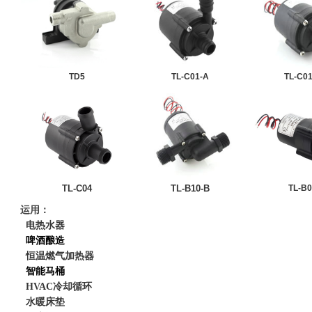
TD5
TL-C01-A
TL-C01
TL-C04
TL-B10-B
TL-B
运用：
电
热水器
啤酒酿造
恒温燃气加热器
智能马桶
HVAC
冷却循环
水暖床垫