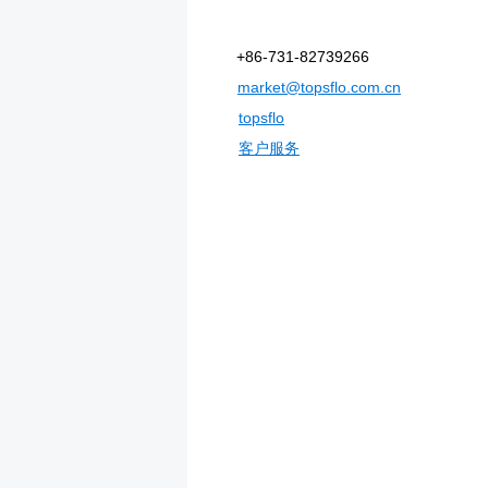
+86-731-82739266
market@topsflo.com.cn
topsflo
客户服务