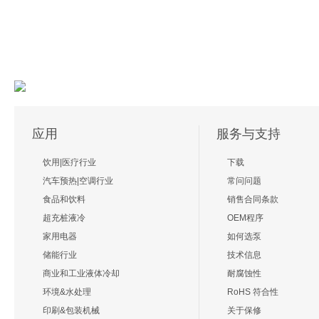
应用
服务与支持
饮用|医疗行业
下载
汽车预热|空调行业
常问问题
食品和饮料
销售合同条款
超充桩液冷
OEM程序
家用电器
如何选泵
储能行业
技术信息
商业和工业液体冷却
耐腐蚀性
环境&水处理
RoHS 符合性
印刷&包装机械
关于保修