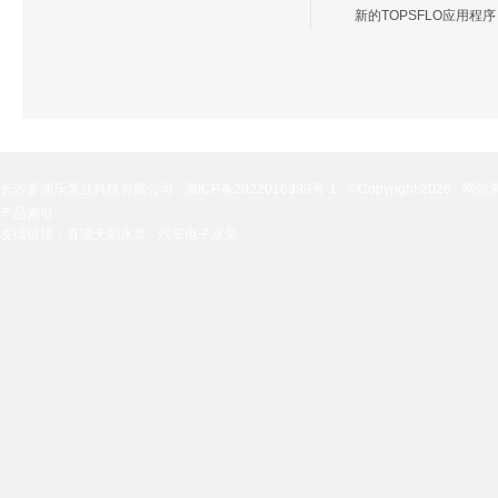
新的TOPSFLO应用程序
长沙多浦乐泵业科技有限公司
湘ICP备2022016399号-1
©Copyright 2026
网站
产品索引
友情链接：
直流无刷水泵
汽车电子水泵