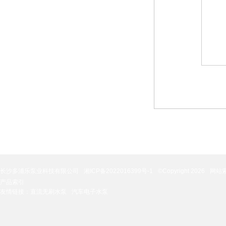
长沙多浦乐泵业科技有限公司
湘ICP备2022016399号-1
©Copyright 2026
网站
产品索引
友情链接：
直流无刷水泵
汽车电子水泵