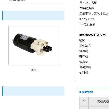
尺寸小，高压
自吸能力强
流量平稳，无脉冲免维
耐化学性强
DC电机驱动
微型齿轮泵广泛应用:
喷雾
卫生洁具
制冰机
咖啡机
饮水机
葡萄酒机
TG01
饮料机
■ 技术指标
1
电机类型